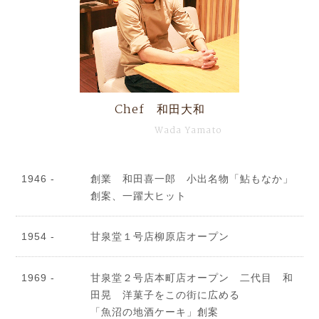
Chef 和田大和
Wada Yamato
1946 -
創業 和田喜一郎 小出名物「鮎もなか」
創案、一躍大ヒット
1954 -
甘泉堂１号店柳原店オープン
1969 -
甘泉堂２号店本町店オープン 二代目 和
田晃 洋菓子をこの街に広める
「魚沼の地酒ケーキ」創案